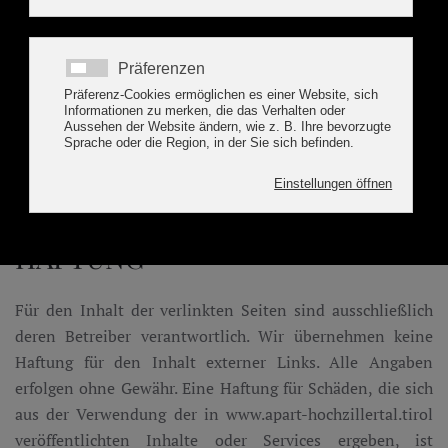
Datenschutzerklärung
Apart Hochzillertal,
Kaltenbach
HAFTUNG
Für den Inhalt der verlinkten Seiten sind ausschließlich
deren Betreiber verantwortlich. Wir übernehmen keine
Haftung für den Inhalt externer Links. Alle Angaben
erfolgen ohne Gewähr. Eine Haftung für Schäden, die sich
aus der Verwendung der in www.apart-hochzillertal.tirol
veröffentlichten Inhalte oder Services ergeben, ist