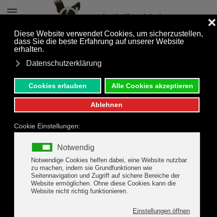
Zum Hauptinhalt springen
eigener Garten im
Apart Hochzillertal
ANFRAGEN